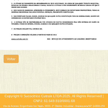
Voltar
Copyright © Sucocitrico Cutrale LTDA 2025. All Rights Reserved |
CNPJ: 61.649.810/0001-68
Via de Acesso Engenheiro Ivo Najm, 3800, 2° Distrito Industrial - Araraquara/SP 14808-159